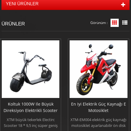
YENI ÜRÜNLER
Görünüm :
Tablo 
L
ÜRÜNLER
Koltuk 1000W Ile Büyük
En Iyi Elektrik Güç Kaynağı E
Direksiyon Elektrikli Scooter
Motosiklet
XTM büyük tekerlek Electirc
XTM-EM004 elektrik güç kaynağı
Scooter 18 * 9,5 inç süper geniş
motosiklet ayarlanabilir ön disk