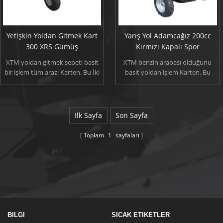
Yetişkin Yoldan Gitmek Kart
Yarış Yol Adamcağız 200cc
300 XRS Gümüş
Kırmızı Kapalı Spor
XTM yoldan gitmek sepeti basit
XTM benzin arabası olduğunu
bir işlem tüm arazi Karten. Bu İki
basit yoldan işlem Karten. Bu
Kişilik Karten yetişkin için
buggy yarış 8-16 yaş için
uygundur. En iyi arabası yoldan
uygundur.Tasarlanmış en iyi
gitmek tasarlanmış bizim
arabası senin için bizim aklımızda
aklımızda dik bankalar ve
spor, dik bankalar ve yamaçlar
Ilk Sayfa
Son Sayfa
yamaçlar kalın çamurlu parçalara
kalın çamurlu parçalara
gelebilirsiniz! Ne zaman sen
üstesinden gelebilirsiniz!Ne
Toplam
1
sayfaları
denetimleri basitlik durağı ile
zaman sen denetimleri basitlik
tanımlamak / footpedals ve gaz
durağı ile tanımlamak /
kısıtlayıcı gitmek istediğiniz hızını
footpedals ve gaz kısıtlayıcı
ayarlayabilirsiniz.
gitmek istediğiniz hızını
ayarlayabilirsiniz.
BILGI
SICAK ETIKETLER