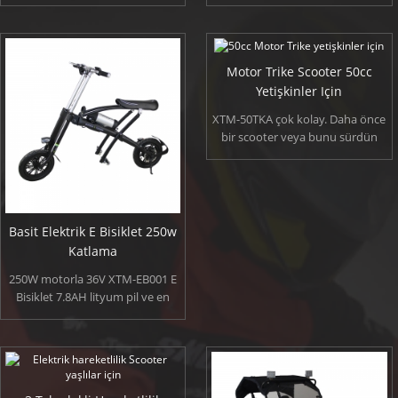
lastikler, 35 km/h, e kadar şarj
fren kolu ile operasyonda
başına 80 km ve onun nominal
uygundur. Şarj başına çalışan 80
yük ile 200 kg'dır. Koltuk elektrikli
km olabilir 3000w fırçasız hub
scooter bizim teknik yardım ve
motor bulunuyor ve maksimum
Motor Trike Scooter 50cc
düşünceli hizmeti tarafından
hızı 70 km/h.
sağlanır.Şık tasarım, seçtiğiniz için
Yetişkinler Için
daha fazla renk.
XTM-50TKA çok kolay. Daha önce
bir scooter veya bunu sürdün
mü olup olmadığını ilk gelişin.
50cc motorlu scooter newbie için
çok basittir. Herkes güvenle ve
güvenle binmek.
Basit Elektrik E Bisiklet 250w
Katlama
250W motorla 36V XTM-EB001 E
Bisiklet 7.8AH lityum pil ve en
küçük katlanır Bisiklet ağırlığını
olduğunu sadece 13 kg. Elektrikli
bisiklet Katlama hafif aralığında
35 km ve üst hız 25 km/h. Dahası,
o-ebilmek 120 kg yükleniyor.