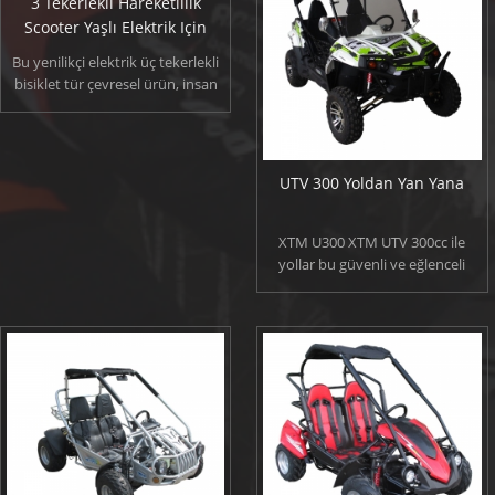
3 Tekerlekli Hareketlilik
Scooter Yaşlı Elektrik Için
Bu yenilikçi elektrik üç tekerlekli
bisiklet tür çevresel ürün, insan
kaynakları kaydeder olarak
tanımlanmaktadır. Bu sadece kişi
taşımak, ancak aynı zamanda
multi fonksiyonel Elektrikli
UTV 300 Yoldan Yan Yana
bisiklet olan kargo taşımak ve
yaşlı ve engelli kişi için uygundur.
XTM U300 XTM UTV 300cc ile
yollar bu güvenli ve eğlenceli
olmamıştı.Tüm gün sürme, ağır
naylon güvenlik ağları ile yan
koruma raylar ve çocuklar sürme
sırasında güvenli kalmasına
yardımcı olmak için koltuk
takımları ile ikili koltuklar için
tente gölgelik ile tam bir tam üst
fırça bekçi.