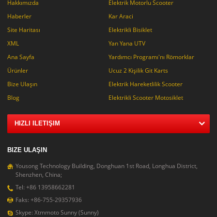
Hakkımızda
Elektrik Motorlu Scooter
Haberler
Kar Araci
Site Haritası
Elektrikli Bisiklet
XML
Yan Yana UTV
Ana Sayfa
Yardımcı Programı'nı Römorklar
Ürünler
Ucuz 2 Kişilik Git Karts
Bize Ulaşın
Elektrik Hareketlilik Scooter
Blog
Elektrikli Scooter Motosiklet
HIZLI ILETIŞIM
BIZE ULAŞIN
Yousong Technology Building, Donghuan 1st Road, Longhua District,
Shenzhen, China;
Tel: +86 13958662281
Faks: +86-755-29357936
Skype: Xtmmoto Sunny (Sunny)