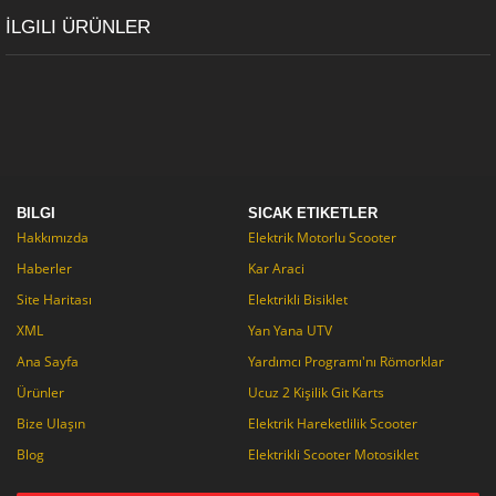
İLGILI ÜRÜNLER
BILGI
SICAK ETIKETLER
Hakkımızda
Elektrik Motorlu Scooter
Haberler
Kar Araci
Site Haritası
Elektrikli Bisiklet
XML
Yan Yana UTV
Ana Sayfa
Yardımcı Programı'nı Römorklar
Ürünler
Ucuz 2 Kişilik Git Karts
Bize Ulaşın
Elektrik Hareketlilik Scooter
Blog
Elektrikli Scooter Motosiklet