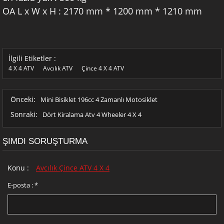
OA L x W x H
:
2170 mm * 1200 mm * 1210 mm
İlgili Etiketler :
4 X 4 ATV
Avcılık ATV
Çince 4 X 4 ATV
Önceki:
Mini Bisiklet 196cc 4 Zamanlı Motosiklet
Sonraki:
Dört Kiralama Atv 4 Wheeler 4 X 4
ŞIMDI SORUŞTURMA
Konu :
Avcılık Çince ATV 4 X 4
E-posta :
*