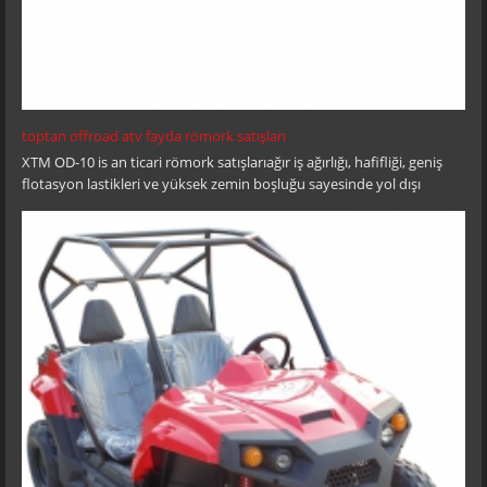
toptan offroad atv fayda römork satışları
XTM OD-10 is an ticari römork satışlarıağır iş ağırlığı, hafifliği, geniş
flotasyon lastikleri ve yüksek zemin boşluğu sayesinde yol dışı
kullanım için idealdir. Removable front & rear tail gate and easy
central tipping base further enhance their cargo handling capability.