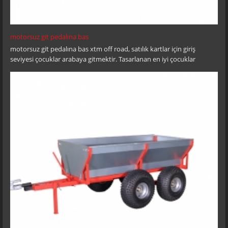
motorsuz git pedalına bas
motorsuz git pedalına bas xtm off road, satılık kartlar için giriş
seviyesi çocuklar arabaya gitmektir. Tasarlanan en iyi çocuklar
zihnimizde arabaya bindirin, dik çeperli çamurlu parçalara dik
bankalar ve yamaclarla başa çıkabilirsiniz!durdurma / durma ayak
izleri ve bir gaz kelebeği sınırlaması ile basitliği tanımlarken istediğiniz
hızı ayarlayabilirsiniz.