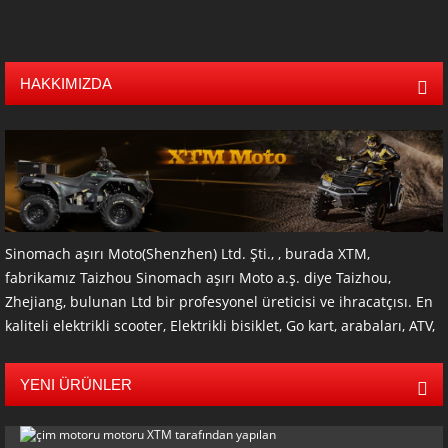
HAKKIMIZDA
Sinomach aşırı Moto(Shenzhen) Ltd. Şti., , burada XTM,
fabrikamız Taizhou Sinomach aşırı Moto a.ş. diye Taizhou,
Zhejiang, bulunan Ltd bir profesyonel üreticisi ve ihracatçısı. En
kaliteli elektrikli scooter, Elektrikli bisiklet, Go kart, arabaları, ATV,
UTV, izlenen ATV ve aksesuarları römork ve diğer offroad ürünler
gibi. Ürünlerimizin çoğu EPA, Karbonhidrat, EEC ve CE belgesi
YENI ÜRÜNLER
var. Bizim Şirketin yıllık satış tutarı USD 5.000.000 fazlası var. 9
yaşındaki üretim ile ve deneyim, ihracat Ayrıca ODM, OEM ve
Aracısı hizmetleri sağlayabilir bizim müşteriler dünya üzerinde.