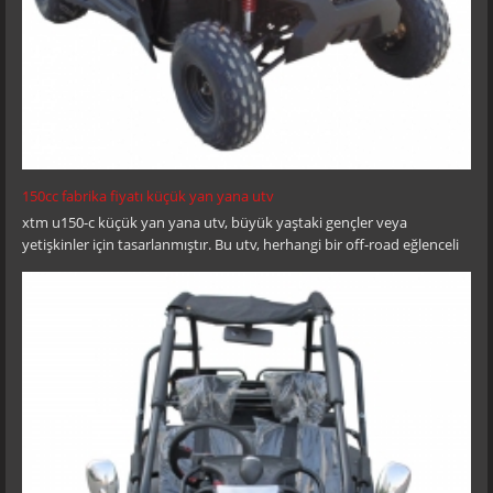
150cc fabrika fiyatı küçük yan yana utv
xtm u150-c küçük yan yana utv, büyük yaştaki gençler veya
yetişkinler için tasarlanmıştır. Bu utv, herhangi bir off-road eğlenceli
sürüş için mükemmeldir.