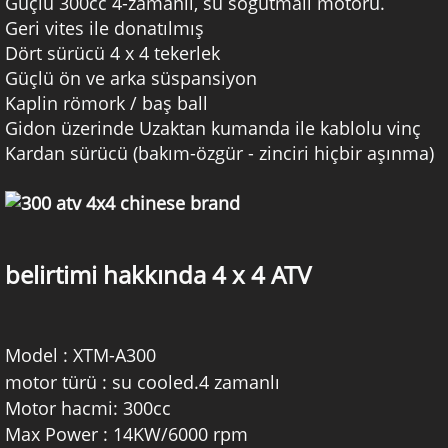
Güçlü 300cc 4-zamanlı, su soğutmalı motoru.
Geri vites ile donatılmış
Dört sürücü 4 x 4 tekerlek
Güçlü ön ve arka süspansiyon
Kaplin römork / baş ball
Gidon üzerinde Uzaktan kumanda ile kablolu vinç
Kardan sürücü (bakım-özgür - zinciri hiçbir aşınma)
belirtimi hakkında 4 x 4 ATV
Model
:
XTM-A300
motor türü
:
su cooled.4 zamanlı
Motor hacmi: 300cc
Max Power
:
14KW/6000 rpm