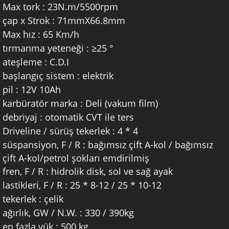
Max tork
:
23N.m/5500rpm
çap x Strok
:
71mmX66.8mm
Max hız
:
65 Km/h
tırmanma yeteneği
:
≥25 °
ateşleme
:
C.D.I
başlangıç sistem
:
elektrik
pil
:
12V 10Ah
karbüratör marka
:
Deli (vakum film)
debriyaj
:
otomatik CVT ile ters
Driveline / sürüş tekerlek
:
4 * 4
süspansiyon, F / R
:
bağımsız çift A-kol / bağımsız
çift A-kol/petrol şokları emdirilmiş
fren, F / R
:
hidrolik disk, sol ve sağ ayak
lastikleri, F / R
:
25 * 8-12 / 25 * 10-12
tekerlek
:
çelik
ağırlık, GW / N.W.
:
330 / 390kg
en fazla yük
:
500 kg