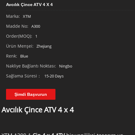
Avcılık Çince ATV 4 X 4
Marka:
XTM
Madde No:
A300
Order(MOQ):
1
Ürün Menşei:
Zhejiang
Renk:
Blue
Nakliye Bağlantı Noktası:
Ningbo
Sağlama Süresi：
15-20 Days
Şimdi Başvurun
Avcılık Çince ATV 4 x 4