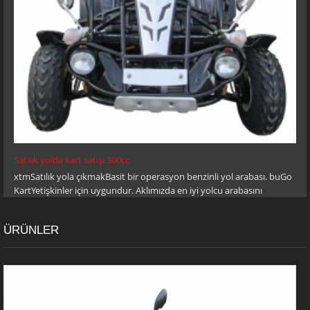
Satılık yolda kart satışı 300cc
xtmSatılık yola çıkmakBasit bir operasyon benzinli yol arabası. buGo
KartYetişkinler için uygundur. Aklımızda en iyi yolcu arabasını
tasarladı, dik kıyılarda ve kalın çamurlu yamacıyla başa çıkabilir! Dur /
git ayak izleri ve bir gaz kelebeği sınırlaması ile basitliği tanımlarken
ÜRÜNLER
istediğiniz hızı ayarlayabilirsiniz.