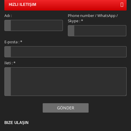
HIZLI ILETIŞIM
Adı :
Phone number / WhatsApp /
Skype :
*
E-posta :
*
İleti :
*
GÖNDER
BIZE ULAŞIN