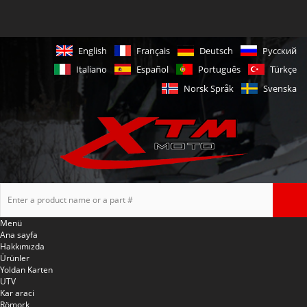
English
Français
Deutsch
Русский
Italiano
Español
Português
Türkçe
Norsk Språk
Svenska
Menü
Ana sayfa
Hakkımızda
Ürünler
Yoldan Karten
UTV
Kar araci
Römork