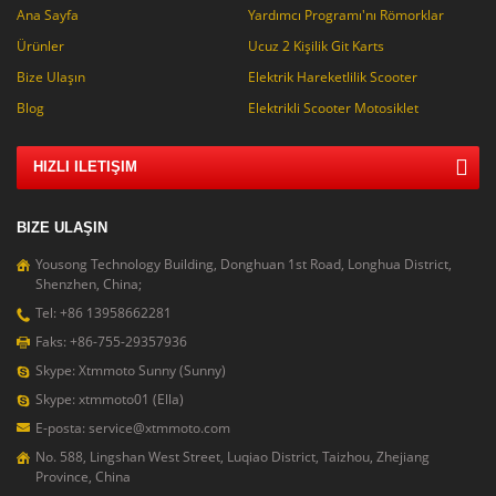
Ana Sayfa
Yardımcı Programı'nı Römorklar
Ürünler
Ucuz 2 Kişilik Git Karts
Bize Ulaşın
Elektrik Hareketlilik Scooter
Blog
Elektrikli Scooter Motosiklet
HIZLI ILETIŞIM
BIZE ULAŞIN
Yousong Technology Building, Donghuan 1st Road, Longhua District,
Shenzhen, China;
Tel: +86 13958662281
Faks: +86-755-29357936
Skype: Xtmmoto Sunny (Sunny)
Skype: xtmmoto01 (Ella)
E-posta: service@xtmmoto.com
No. 588, Lingshan West Street, Luqiao District, Taizhou, Zhejiang
Province, China