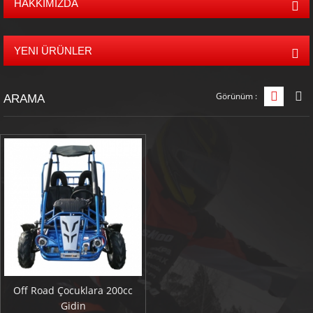
HAKKIMIZDA
YENI ÜRÜNLER
Görünüm :
Tablo 
L
ARAMA
Off Road Çocuklara 200cc
Gidin