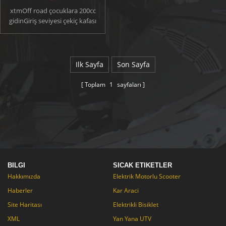
xtmOff road çocuklara 200cc
gidinGiriş seviyesi çekiç kafası
karta mı gidiyor? buOff road go
kart8 yaşından büyük çocuklar
için uygundur. En iyi
tasarlanmışÇamur go
Ilk Sayfa
Son Sayfa
kartAklımdaki çocuklar için, dik
çemberler ve dik tırmanışlarla
Toplam
1
sayfaları
başa çıkabiliriz! Dur / git ayak
izleri ve bir gaz kelebeği
sınırlaması ile basitliği
tanımlarken istediğiniz hızı
ayarlayabilirsiniz.
BILGI
SICAK ETIKETLER
Hakkımızda
Elektrik Motorlu Scooter
Haberler
Kar Araci
Site Haritası
Elektrikli Bisiklet
XML
Yan Yana UTV